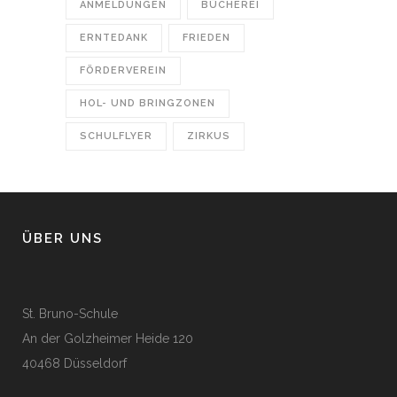
ANMELDUNGEN
BÜCHEREI
ERNTEDANK
FRIEDEN
FÖRDERVEREIN
HOL- UND BRINGZONEN
SCHULFLYER
ZIRKUS
ÜBER UNS
St. Bruno-Schule
An der Golzheimer Heide 120
40468 Düsseldorf