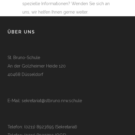
spezielle Informationen? Wenden Sie sich an
uns, wir helfen Ihnen gerne weiter.
ÜBER UNS
St. Bruno-Schule
An der Golzheimer Heide 120
40468 Düsseldorf
E-Mail:
sekretariat@stbruno.nrw.schule
Telefon: (0211) 8923695 (Sekretariat)