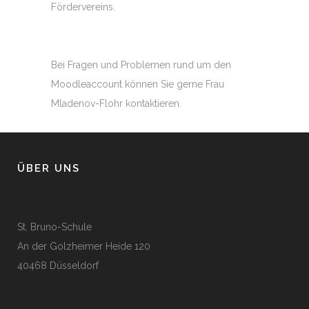
Fördervereins.
Bei Fragen und Problemen rund um den
Moodleaccount können Sie gerne Frau
Mladenov-Flohr kontaktieren.
ÜBER UNS
St. Bruno-Schule
An der Golzheimer Heide 120
40468 Düsseldorf