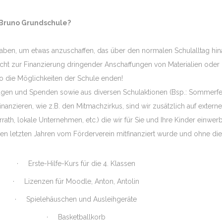
 Bruno Grundschule?
n, um etwas anzuschaffen, das über den normalen Schulalltag hinausg
icht zur Finanzierung dringender Anschaffungen von Materialien ode
 wo die Möglichkeiten der Schule enden!
iträgen und Spenden sowie aus diversen Schulaktionen (Bsp.: Sommerf
u finanzieren, wie z.B. den Mitmachzirkus, sind wir zusätzlich auf ex
ath, lokale Unternehmen, etc.) die wir für Sie und Ihre Kinder einwer
 den letzten Jahren vom Förderverein mitfinanziert wurde und ohne dies
· Erste-Hilfe-Kurs für die 4. Klassen
· Lizenzen für Moodle, Anton, Antolin
NEUESTE BEITRÄGE
· Spielehäuschen und Ausleihgeräte
Neuerungen
· Basketballkorb