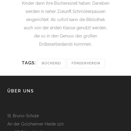
Kinder dann ihre Büchereizeit haben. Daneben
werden in naher Zukunft Schmökerpausen
eingerichtet. Ab sofort kann die Bibliothek
auch von der ersten Klasse genutzt werden,
die so in den Genuss des großen
Erstleserbestands kommen.
TAGS:
BÜCHEREI
FÖRDERVEREIN
ÜBER UNS
St. Bruno-Schule
An der Golzheimer Heide 120