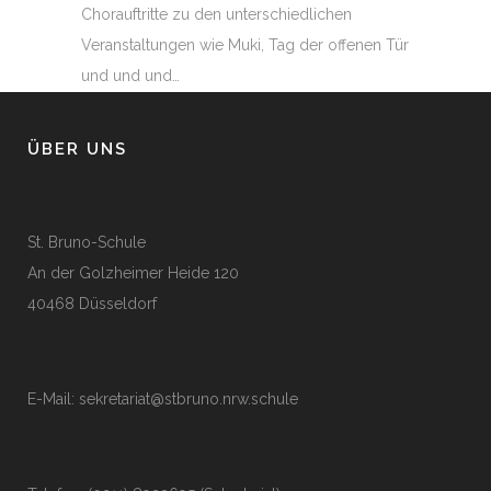
Chorauftritte zu den unterschiedlichen
Veranstaltungen wie Muki, Tag der offenen Tür
und und und…
ÜBER UNS
St. Bruno-Schule
An der Golzheimer Heide 120
40468 Düsseldorf
E-Mail:
sekretariat@stbruno.nrw.schule