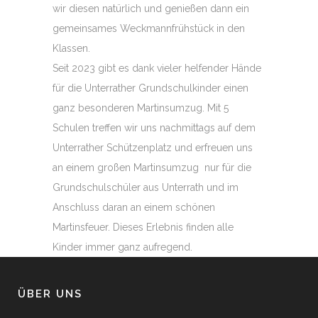
wir diesen natürlich und genießen dann ein
gemeinsames Weckmannfrühstück in den
Klassen.
Seit 2023 gibt es dank vieler helfender Hände
für die Unterrather Grundschulkinder einen
ganz besonderen Martinsumzug. Mit 5
Schulen treffen wir uns nachmittags auf dem
Unterrather Schützenplatz und erfreuen uns
an einem großen Martinsumzug nur für die
Grundschulschüler aus Unterrath und im
Anschluss daran an einem schönen
Martinsfeuer. Dieses Erlebnis finden alle
Kinder immer ganz aufregend.
ÜBER UNS