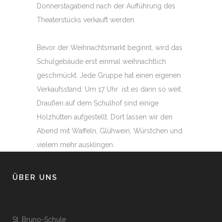
Donnerstagabend nach der Aufführung des
Theaterstücks verkauft werden.
Bevor der Weihnachtsmarkt beginnt, wird das
Schulgebäude erst einmal weihnachtlich
geschmückt. Jede Gruppe hat einen eigenen
Verkaufsstand. Um 17 Uhr ist es dann so weit.
Draußen auf dem Schulhof sind einige
Holzhütten aufgestellt. Dort lassen wir den
Abend mit Waffeln, Glühwein, Würstchen und
vielem mehr ausklingen.
ÜBER UNS
St. Bruno-Schule