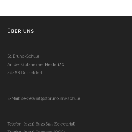
ÜBER UNS
St. Bruno-Schule
An der Golzheimer Heide 120
40468 Düsseldorf
E-Mail:
sekretariat@stbruno.nrw.schule
Telefon: (0211) 8923695 (Sekretariat)