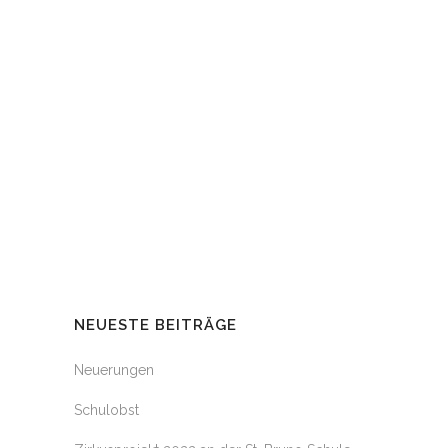
Die St. Bruno-Schule setzt ein Zeichen für
den Frieden auf der Welt....
05 März, 2022
DER SCHULFLYER
Der aktuelle Schulflyer ist da!...
27 September, 2021
NEUESTE BEITRÄGE
Neuerungen
Schulobst