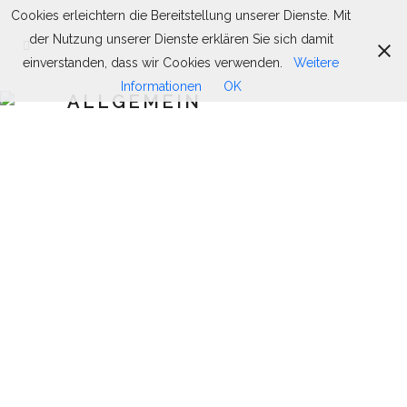
Cookies erleichtern die Bereitstellung unserer Dienste. Mit
der Nutzung unserer Dienste erklären Sie sich damit
einverstanden, dass wir Cookies verwenden.
Weitere
Informationen
OK
ALLGEMEIN
ZIRKUSPROJEKT 2022 AN DER
ST. BRUNO SCHULE
Neu in unserem Jahreplan
aufgenommen...
02 August, 2022
EIN ZEICHEN FÜR DEN FRIEDEN