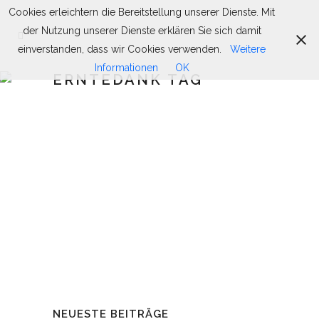
Cookies erleichtern die Bereitstellung unserer Dienste. Mit
der Nutzung unserer Dienste erklären Sie sich damit
einverstanden, dass wir Cookies verwenden.
Weitere
Informationen
OK
ERNTEDANK TAG
ERNTEDANK GOTTESDIENST AM
11.10.2019
Am 11.10.2019 fand wieder unser
gemeinsamer Erntedankgottesdienst
statt....
11 Oktober, 2019
NEUESTE BEITRÄGE