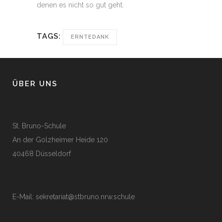
denen es nicht so gut geht.
TAGS:
ERNTEDANK
ÜBER UNS
St. Bruno-Schule
An der Golzheimer Heide 120
40468 Düsseldorf
E-Mail:
sekretariat@stbruno.nrw.schule