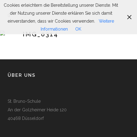
Cookies erleichtern die Bereitstellung unserer Dienste. Mit
der Nutzung unserer Dienste erklären Sie sich damit
einverstanden, dass wir Cookies verwenden.
Weitere
Informationen
OK
IMG_0314
ÜBER UNS
St. Bruno-Schule
An der Golzheimer Heide 120
40468 Düsseldorf