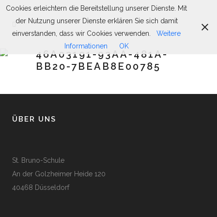
Cookies erleichtern die Bereitstellung unserer Dienste. Mit
der Nutzung unserer Dienste erklären Sie sich damit
einverstanden, dass wir Cookies verwenden.
Weitere
Informationen
OK
46A03191-93AA-481A-
BB20-7BEAB8E00785
ÜBER UNS
St. Bruno-Schule
An der Golzheimer Heide 120
40468 Düsseldorf