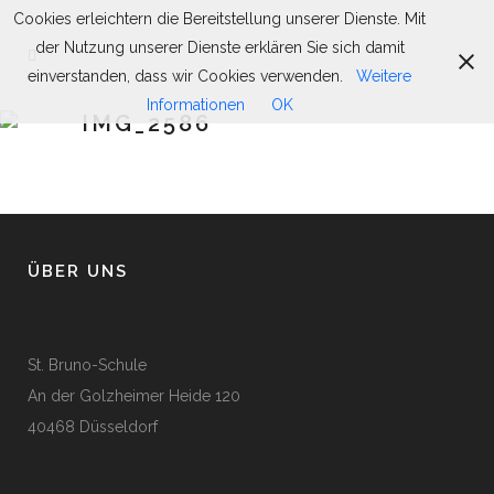
Cookies erleichtern die Bereitstellung unserer Dienste. Mit
der Nutzung unserer Dienste erklären Sie sich damit
einverstanden, dass wir Cookies verwenden.
Weitere
Informationen
OK
IMG_2586
ÜBER UNS
St. Bruno-Schule
An der Golzheimer Heide 120
40468 Düsseldorf