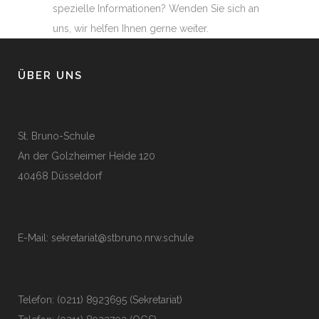
spezielle Informationen? Wenden Sie sich an
uns, wir helfen Ihnen gerne weiter.
ÜBER UNS
St. Bruno-Schule
An der Golzheimer Heide 120
40468 Düsseldorf
E-Mail:
sekretariat@stbruno.nrw.schule
Telefon: (0211) 8923695 (Sekretariat)