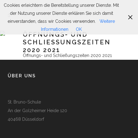
Cookies erleichtern die Bereitstellung unserer Dienste. Mit
der Nutzung unserer Dienste erklären Sie sich damit
einverstanden, dass wir Cookies verwenden.
Weitere
Informationen
OK
ÖFFNUNGS- UND
SCHLIESSUNGSZEITEN 2
020 2021
Öffnungs- und Schließungszeiten 2020 2021
ÜBER UNS
St. Bruno-Schule
An der Golzheimer Heide 120
40468 Düsseldorf