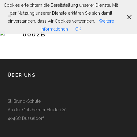
Cookies erleichtern die Bereitstellung unserer Dienste. Mit
der Nutzung unserer Dienste erklären Sie sich damit
einverstanden, dass wir Cookies verwenden.
Weitere
Informationen
OK
0002B
ÜBER UNS
St. Bruno-Schule
An der Golzheimer Heide 120
40468 Düsseldorf