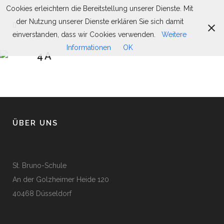
Cookies erleichtern die Bereitstellung unserer Dienste. Mit
der Nutzung unserer Dienste erklären Sie sich damit
einverstanden, dass wir Cookies verwenden.
Weitere
Informationen
OK
4A
ÜBER UNS
St. Bruno-Schule
An der Golzheimer Heide 120
40468 Düsseldorf