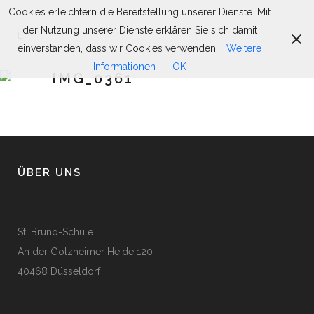
Cookies erleichtern die Bereitstellung unserer Dienste. Mit
der Nutzung unserer Dienste erklären Sie sich damit
einverstanden, dass wir Cookies verwenden.
Weitere
Informationen
OK
IMG_0361
ÜBER UNS
St. Bruno-Schule
An der Golzheimer Heide 120
40468 Düsseldorf