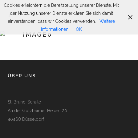
Cookies erleichtern die Bereitstellung unserer Dienste. Mit
der Nutzung unserer Dienste erklären Sie sich damit
einverstanden, dass wir Cookies verwenden.
Weitere
Informationen
OK
IMAGE0
ÜBER UNS
St. Bruno-Schule
An der Golzheimer Heide 120
40468 Düsseldorf