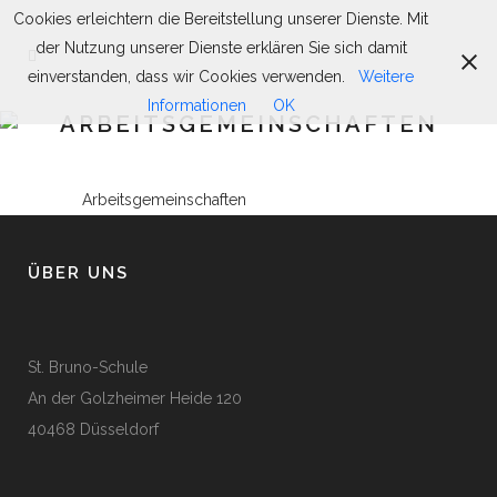
Cookies erleichtern die Bereitstellung unserer Dienste. Mit
der Nutzung unserer Dienste erklären Sie sich damit
einverstanden, dass wir Cookies verwenden.
Weitere
Informationen
OK
ARBEITSGEMEINSCHAFTEN
Arbeitsgemeinschaften
ÜBER UNS
St. Bruno-Schule
An der Golzheimer Heide 120
40468 Düsseldorf