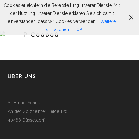
Cookies erleichtern die Bereitstellung unserer Dienste. Mit
der Nutzung unserer Dienste erklären Sie sich damit
einverstanden, dass wir Cookies verwenden.
Weitere
Informationen
OK
PIC00006
ÜBER UNS
St. Bruno-Schule
An der Golzheimer Heide 120
40468 Düsseldorf