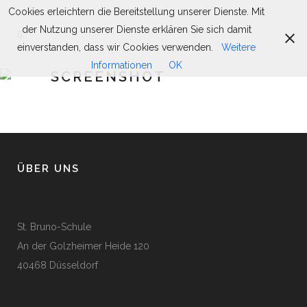
Cookies erleichtern die Bereitstellung unserer Dienste. Mit
der Nutzung unserer Dienste erklären Sie sich damit
einverstanden, dass wir Cookies verwenden.
Weitere
Informationen
OK
SCREENSHOT
ÜBER UNS
St. Bruno-Schule
An der Golzheimer Heide 120
40468 Düsseldorf